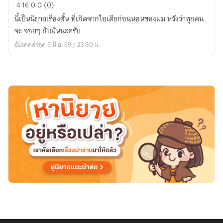
นิยาย
4
16
0
0 (0)
ก่อน
นี้เป็นนิยายเรื่องสั้น ที่เกิดจากไอเดียก่อนนอนของผม หวังว่าทุกคน
นอน
จะ จอยๆ กับมันนะครับ
คลัง
อัปเดตล่าสุด 5 มิ.ย. 69 / 23:30 น.
เรื่อง
สั้น