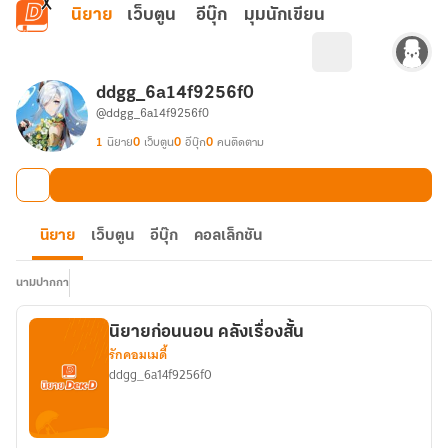
ข้ามไปยังเนื้อหาหลัก
นิยาย
เว็บตูน
อีบุ๊ก
มุมนักเขียน
ddgg_6a14f9256f0
@ddgg_6a14f9256f0
1
นิยาย
0
เว็บตูน
0
อีบุ๊ก
0
คนติดตาม
นิยาย
เว็บตูน
อีบุ๊ก
คอลเล็กชัน
นามปากกา
นิยายก่อนนอน คลังเรื่องสั้น
รักคอมเมดี้
ddgg_6a14f9256f0