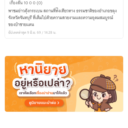
หาด
เรื่องสั้น
10
0
0 (0)
แหลม
พาชมอ่าวคุ้งกระเบน สถานที่ท่ิงเทียวทาง ธรรมชาติของอำเภอขลุง
สิงห์-
จังหวัดจันทบุรี ที่เต็มไปด้วยความสวยงามและความอุดมสมบูรณ์
อ่าว
ของป่าชายแดน
คุ้ง
อัปเดตล่าสุด 9 มิ.ย. 69 / 14:28 น.
กระเบน