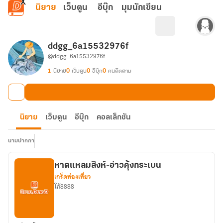
ข้ามไปยังเนื้อหาหลัก
นิยาย
เว็บตูน
อีบุ๊ก
มุมนักเขียน
ddgg_6a15532976f
@ddgg_6a15532976f
1
นิยาย
0
เว็บตูน
0
อีบุ๊ก
0
คนติดตาม
นิยาย
เว็บตูน
อีบุ๊ก
คอลเล็กชัน
นามปากกา
หาดแหลมสิงห์-อ่าวคุ้งกระเบน
เกร็ดท่องเที่ยว
โก้8888