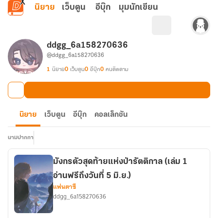
ข้ามไปยังเนื้อหาหลัก
นิยาย
เว็บตูน
อีบุ๊ก
มุมนักเขียน
ddgg_6a158270636
@ddgg_6a158270636
1
นิยาย
0
เว็บตูน
0
อีบุ๊ก
0
คนติดตาม
นิยาย
เว็บตูน
อีบุ๊ก
คอลเล็กชัน
นามปากกา
มังกรตัวสุดท้ายแห่งป่ารัตติกาล (เล่ม 1
อ่านฟรีถึงวันที่ 5 มิ.ย.)
แฟนตาซี
ddgg_6a158270636