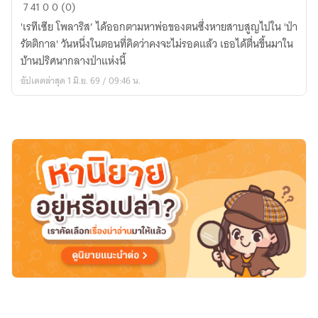
มังกร
7
41
0
0 (0)
ตัว
'เรทีเซีย โพลาริส’ ได้ออกตามหาพ่อของตนซึ่งหายสาบสูญไปใน 'ป่า
สุดท้าย
รัตติกาล' วันหนึ่งในตอนที่คิดว่าคงจะไม่รอดแล้ว เธอได้ตื่นขึ้นมาใน
แห่ง
บ้านปริศนากลางป่าแห่งนี้
ป่า
อัปเดตล่าสุด 1 มิ.ย. 69 / 09:46 น.
รัตติกาล
(เล่ม
1
อ่าน
ฟรี
ถึง
วัน
ที่
5
มิ.ย.)