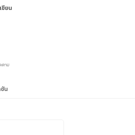
เขียน
ิดตาม
ชัน