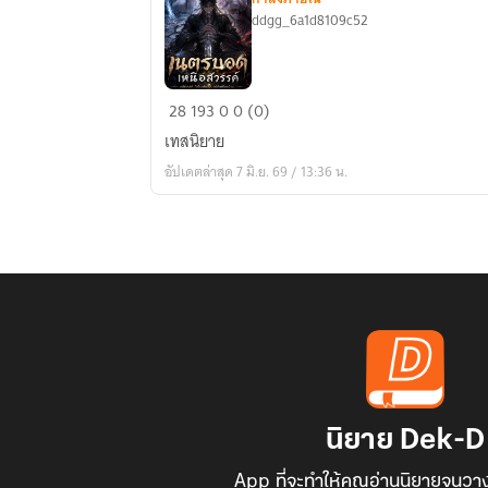
ddgg_6a1d8109c52
เนตร
28
193
0
0 (0)
บอด
เทสนิยาย
เหนือ
อัปเดตล่าสุด 7 มิ.ย. 69 / 13:36 น.
สวรรค์
นิยาย Dek-D
App ที่จะทำให้คุณอ่านนิยายจนวาง