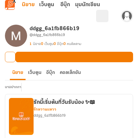
ข้ามไปยังเนื้อหาหลัก
นิยาย
เว็บตูน
อีบุ๊ก
มุมนักเขียน
ddgg_6a1fb866b19
@ddgg_6a1fb866b19
1
นิยาย
0
เว็บตูน
0
อีบุ๊ก
0
คนติดตาม
นิยาย
เว็บตูน
อีบุ๊ก
คอลเล็กชัน
นามปากกา
รักนี้เริ่มต้นที่วันรับน้อง ✨📖
รักหวานแหวว
ddgg_6a1fb866b19