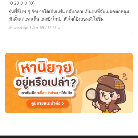
รัก
0
29
0
0 (0)
นี้
รุ่นพี่ที่ใคร ๆ ก็อยากได้เป็นแฟน กลับกลายเป็นคนที่ฉันเผลอตกหลุม
เริ่ม
รักตั้งแต่แรกเห็น และยิ่งใกล้...หัวใจก็ยิ่งถอนตัวไม่ขึ้น
ต้น
อัปเดตล่าสุด 3 มิ.ย. 69 / 12:27 น.
ที่
วัน
รับ
น้อง
✨
📖