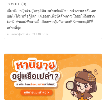
ภาระ
8
49
0
0 (0)
กิจ
เสี่ยวซิง' หญิงสาวผู้ทะลุมิติมาพร้อมกับสกิลการล้างจานระดับเทพ
ล้าง
เธอไม่ได้มาเพื่อกู้โลก แต่เธอมาเพื่อขัดล้างความโสมมให้สิ้นซาก
จาน
โดยมี 'ท่านแม่ทัพหานลี่' เป็นเกราะคุ้มกัน! พบกับนิยายทะลุมิติที่
สะท้าน
อร่อยที่สุด
ภพ
อัปเดตล่าสุด 16 มิ.ย. 69 / 10:00 น.
เล่ม
ที่
1:
ภารกิจ
ฟองน้ำ
ศักดิ์สิทธิ์
พิชิต
ใจ
แม่ทัพ
หน้า
ตาย