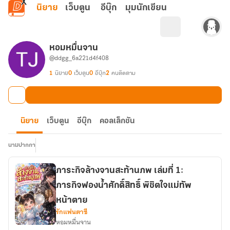
ข้ามไปยังเนื้อหาหลัก
นิยาย
เว็บตูน
อีบุ๊ก
มุมนักเขียน
หอมหมื่นจาน
@ddgg_6a221d4f408
1
นิยาย
0
เว็บตูน
0
อีบุ๊ก
2
คนติดตาม
นิยาย
เว็บตูน
อีบุ๊ก
คอลเล็กชัน
นามปากกา
ภาระกิจล้างจานสะท้านภพ เล่มที่ 1:
ภารกิจฟองน้ำศักดิ์สิทธิ์ พิชิตใจแม่ทัพ
หน้าตาย
รักแฟนตาซี
หอมหมื่นจาน