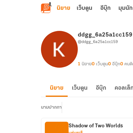
ข้ามไปยังเนื้อหาหลัก
นิยาย
เว็บตูน
อีบุ๊ก
มุมนัก
ddgg_6a25a1cc159
@ddgg_6a25a1cc159
1
นิยาย
0
เว็บตูน
0
อีบุ๊ก
0
คนต
นิยาย
เว็บตูน
อีบุ๊ก
คอลเล็ก
นามปากกา
Shadow of Two Worlds
แฟนตาซี