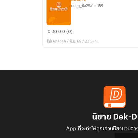
ddgg_6a25a1cc159
Shadow
0
30
0
0 (0)
of
อัปเดตล่าสุด 7 มิ.ย. 69 / 23:57 น.
Two
Worlds
นิยาย Dek-D
App ที่จะทำให้คุณอ่านนิยายจนวาง