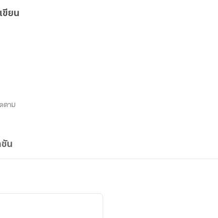
เขียน
ิดตาม
ชัน