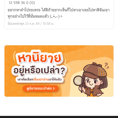
zongman:กลุ่ม
12
598
36
0 (0)
แชท
อยากหาคำโปรยเหรอ ได้สิถ้าอยากเห็นก็ไปหาเอาเลยไปหาสิฉันเอา
ทุกอย่างไปไว้ที่นั่นหมดแล้ว (⁠｡⁠•̀⁠ᴗ⁠-⁠)⁠✧
อัปเดตล่าสุด 23 ก.ค. 69 / 15:58 น.