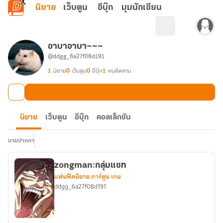
ข้ามไปยังเนื้อหาหลัก
นิยาย
เว็บตูน
อีบุ๊ก
มุมนักเขียน
อาบาอาบา~~~
@ddgg_6a27f08d191
1
นิยาย
0
เว็บตูน
0
อีบุ๊ก
1
คนติดตาม
นิยาย
เว็บตูน
อีบุ๊ก
คอลเล็กชัน
นามปากกา
zongman:กลุ่มแชท
แฟนฟิคนิยาย การ์ตูน เกม
ddgg_6a27f08d191