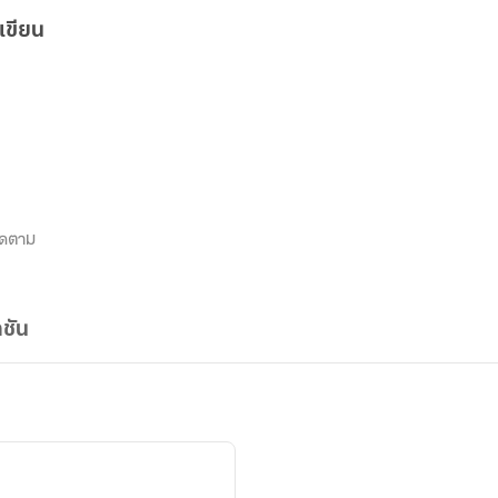
เขียน
ิดตาม
ชัน