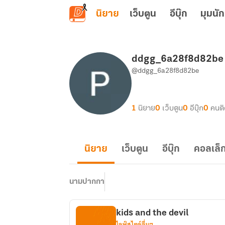
ข้ามไปยังเนื้อหาหลัก
นิยาย
เว็บตูน
อีบุ๊ก
มุมนัก
ddgg_6a28f8d82be
@ddgg_6a28f8d82be
1
นิยาย
0
เว็บตูน
0
อีบุ๊ก
0
คนต
นิยาย
เว็บตูน
อีบุ๊ก
คอลเล็ก
นามปากกา
kids and the devil
ไลฟ์สไตล์อื่นๆ