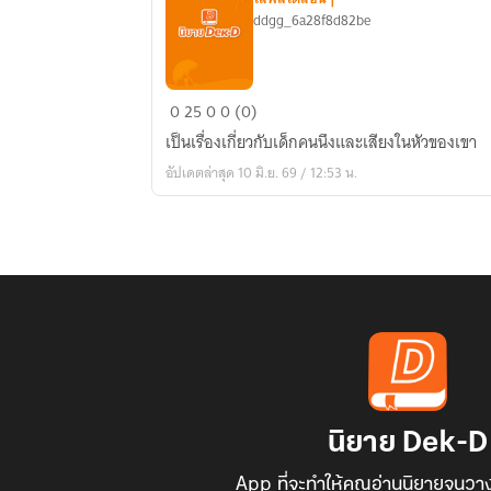
ddgg_6a28f8d82be
kids
0
25
0
0 (0)
and
เป็นเรื่องเกี่ยวกับเด็กคนนึงและเสียงในหัวของเขา
the
อัปเดตล่าสุด 10 มิ.ย. 69 / 12:53 น.
devil
นิยาย Dek-D
App ที่จะทำให้คุณอ่านนิยายจนวาง