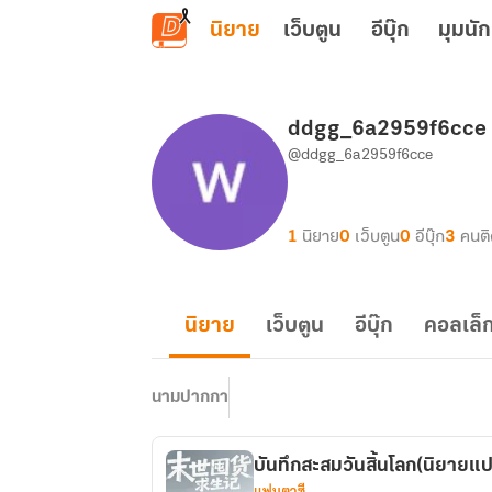
ข้ามไปยังเนื้อหาหลัก
นิยาย
เว็บตูน
อีบุ๊ก
มุมนัก
ddgg_6a2959f6cce
@ddgg_6a2959f6cce
1
นิยาย
0
เว็บตูน
0
อีบุ๊ก
3
คนต
นิยาย
เว็บตูน
อีบุ๊ก
คอลเล็ก
นามปากกา
บันทึกสะสมวันสิ้นโลก(นิยายแ
แฟนตาซี