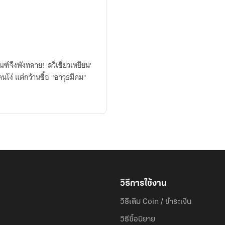
ึงพังทลาย! 'สวี่เซี่ยวเหยียน'
นโง่ แต่กว้านซื้อ "อาวุธมีคม"
วิธีการใช้งาน
วิธีเติม Coin / ชำระเงิน
วิธีซื้อนิยาย