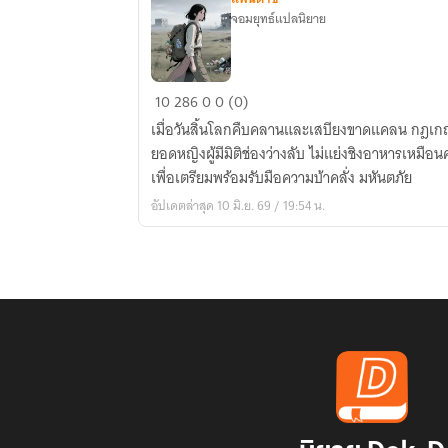
จอมยุทธ์แปลนิยาย
บันทึก
10
286
0
0 (0)
สะสม
เมื่อวันสิ้นโลกคืบคลานและเสบียงขาดแคลน กฎเกณฑ์จ
วัน
ยอดหญิงผู้มีมิติช่องว่างลับ ไม่แย่งชิงอาหารเหมือนค
สิ้น
เพื่อเตรียมพร้อมรับมือความบ้าคลั่ง มหันตภัย
โลก(นิยาย
อัปเดตล่าสุด 10 มิ.ย. 69 / 19:54 น.
แปล)