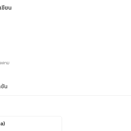
เขียน
ิดตาม
ชัน
ปล)