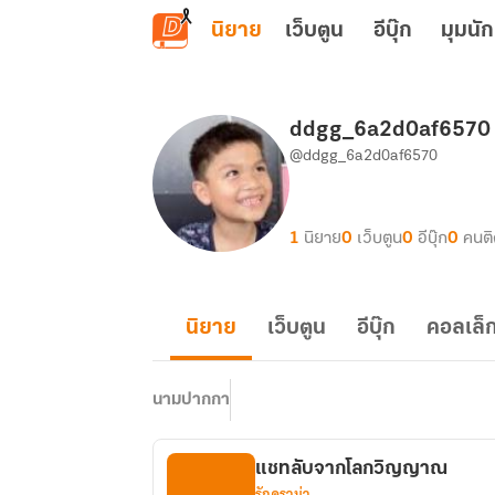
ข้ามไปยังเนื้อหาหลัก
นิยาย
เว็บตูน
อีบุ๊ก
มุมนัก
ddgg_6a2d0af6570
@ddgg_6a2d0af6570
1
นิยาย
0
เว็บตูน
0
อีบุ๊ก
0
คนต
นิยาย
เว็บตูน
อีบุ๊ก
คอลเล็ก
นามปากกา
แชทลับจากโลกวิญญาณ
รักดราม่า