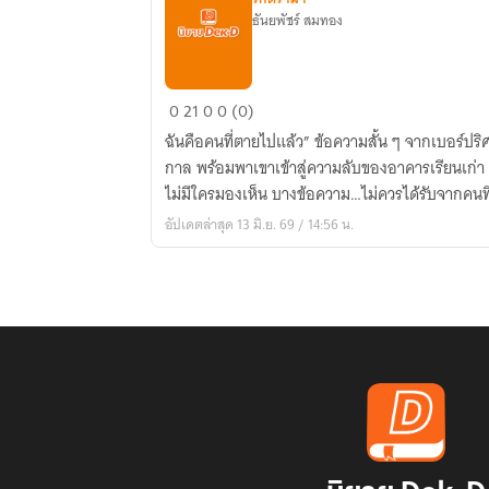
ธันยพัชร์ สมทอง
แช
0
21
0
0 (0)
ทลับ
ฉันคือคนที่ตายไปแล้ว” ข้อความสั้น ๆ จากเบอร์ปริศนา เปลี่ยนชีวิตของนนท์ไปตลอด
จาก
กาล พร้อมพาเขาเข้าสู่ความลับของอาคารเรียนเก่า จดหมายปริศนา และหญิงสาวที่
โลก
ไม่มีใครมองเห็น บางข้อความ…ไม่ควรได้รับจากคนท
วิญญาณ
อัปเดตล่าสุด 13 มิ.ย. 69 / 14:56 น.