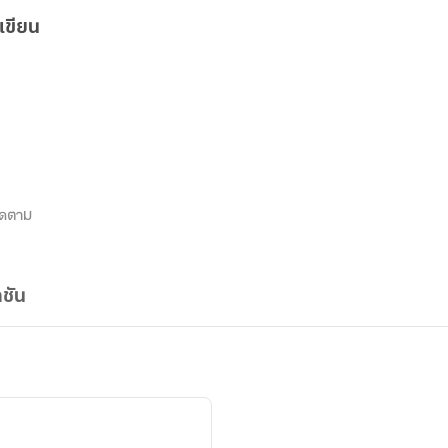
เขียน
ิดตาม
ชัน