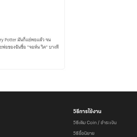
y Potter มันก็แย่พอแล้ว จน
ละพ่อของฉันชื่อ "จอห์น วิค" บางที
วิธีการใช้งาน
วิธีเติม Coin / ชำระเงิน
วิธีซื้อนิยาย