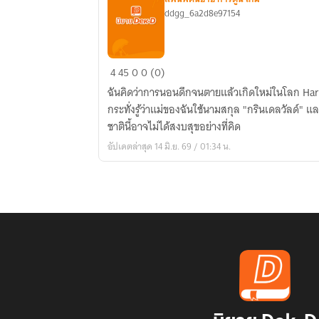
ddgg_6a2d8e97154
HP
4
45
0
0 (0)
:
ฉันคิดว่าการนอนดึกจนตายแล้วเกิดใหม่ในโลก Harr
ก่อน
กระทั่งรู้ว่าแม่ของฉันใช้นามสกุล "กรินเดลวัลด์" แ
ยุค
ชาตินี้อาจไม่ได้สงบสุขอย่างที่คิด
โวลเด
อัปเดตล่าสุด 14 มิ.ย. 69 / 01:34 น.
อม
อร์