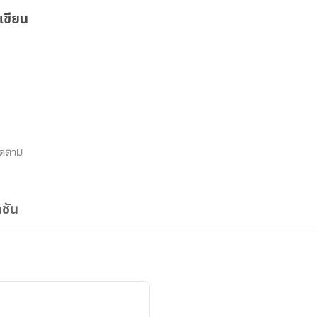
เขียน
ิดตาม
ชัน