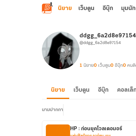
ข้ามไปยังเนื้อหาหลัก
นิยาย
เว็บตูน
อีบุ๊ก
มุมนัก
ddgg_6a2d8e97154
@ddgg_6a2d8e97154
1
นิยาย
0
เว็บตูน
0
อีบุ๊ก
0
คนต
นิยาย
เว็บตูน
อีบุ๊ก
คอลเล็ก
นามปากกา
HP : ก่อนยุคโวลเดอมอร์
แฟนฟิคนิยาย การ์ตูน เกม