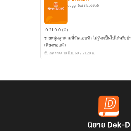
ddgg_6a33fcb59b6
ให้
0
21
0
0 (0)
หัวใจ
ชายหนุ่มลูกสามที่ฉันแอบรัก ไม่รู้จะเป็นไปได้หรือป่
เริ่ม
เพียงพอแล้ว
นำทาง
อัปเดตล่าสุด 18 มิ.ย. 69 / 21:28 น.
นิยาย Dek-D