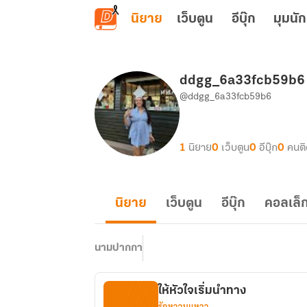
ข้ามไปยังเนื้อหาหลัก
นิยาย
เว็บตูน
อีบุ๊ก
มุมนัก
ddgg_6a33fcb59b6
@ddgg_6a33fcb59b6
1
นิยาย
0
เว็บตูน
0
อีบุ๊ก
0
คนต
นิยาย
เว็บตูน
อีบุ๊ก
คอลเล็ก
นามปากกา
ให้หัวใจเริ่มนำทาง
รักหวานแหวว