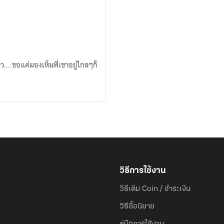
าว....ขอแค่มองเห็นพี่เขาอยู่ไกลๆก็
วิธีการใช้งาน
วิธีเติม Coin / ชำระเงิน
วิธีซื้อนิยาย