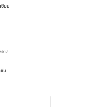
เขียน
ิดตาม
ชัน