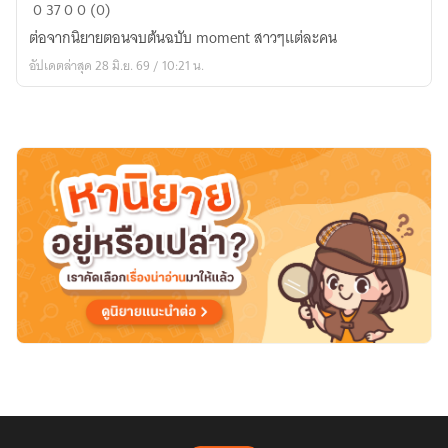
The
0
37
0
0 (0)
villain
ต่อจากนิยายตอนจบต้นฉบับ moment สาวๆแต่ละคน
wants
อัปเดตล่าสุด 28 มิ.ย. 69 / 10:21 น.
to
live