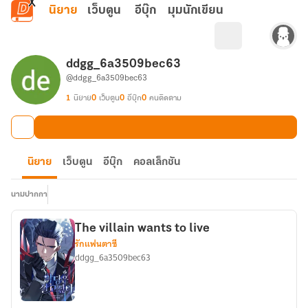
ข้ามไปยังเนื้อหาหลัก
นิยาย
เว็บตูน
อีบุ๊ก
มุมนักเขียน
ddgg_6a3509bec63
@ddgg_6a3509bec63
1
นิยาย
0
เว็บตูน
0
อีบุ๊ก
0
คนติดตาม
นิยาย
เว็บตูน
อีบุ๊ก
คอลเล็กชัน
นามปากกา
The villain wants to live
รักแฟนตาซี
ddgg_6a3509bec63