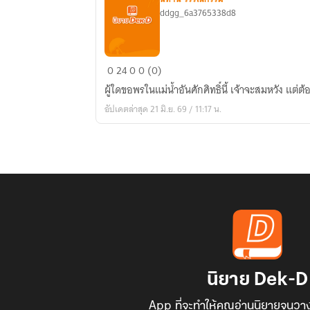
ddgg_6a3765338d8
คำขอ
0
24
0
0 (0)
ไร้
ผู้ใดขอพรในแม่น้ำอันศักศิทธิ์นี้ เจ้าจะสมหวัง แต่
จุดจบ
อัปเดตล่าสุด 21 มิ.ย. 69 / 11:17 น.
นิยาย Dek-D
App ที่จะทำให้คุณอ่านนิยายจนวาง