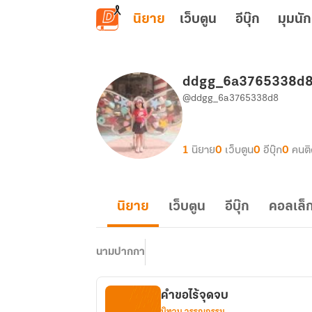
ข้ามไปยังเนื้อหาหลัก
นิยาย
เว็บตูน
อีบุ๊ก
มุมนัก
ddgg_6a3765338d
@ddgg_6a3765338d8
1
นิยาย
0
เว็บตูน
0
อีบุ๊ก
0
คนต
นิยาย
เว็บตูน
อีบุ๊ก
คอลเล็ก
นามปากกา
คำขอไร้จุดจบ
นิทาน วรรณกรรม