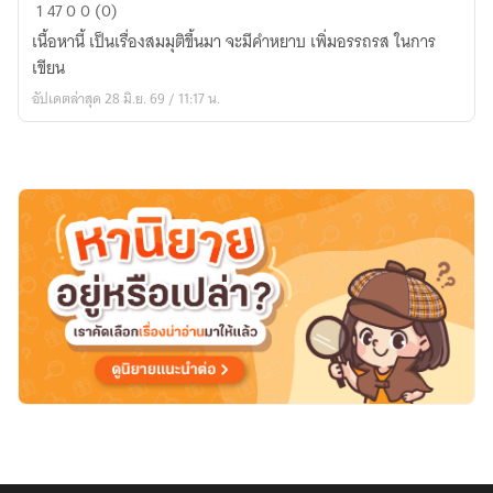
EP
1
47
0
0 (0)
:
เนื้อหานี้ เป็นเรื่องสมมุติขึ้นมา จะมีคำหยาบ เพิ่มอรรถรส ในการ
Story
เขียน
:
อัปเดตล่าสุด 28 มิ.ย. 69 / 11:17 น.
silent
Deep-
seated
resentment