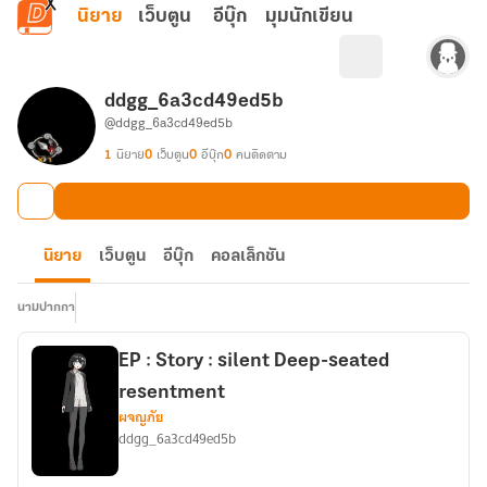
ข้ามไปยังเนื้อหาหลัก
นิยาย
เว็บตูน
อีบุ๊ก
มุมนักเขียน
ddgg_6a3cd49ed5b
@ddgg_6a3cd49ed5b
1
นิยาย
0
เว็บตูน
0
อีบุ๊ก
0
คนติดตาม
นิยาย
เว็บตูน
อีบุ๊ก
คอลเล็กชัน
นามปากกา
EP : Story : silent Deep-seated
resentment
ผจญภัย
ddgg_6a3cd49ed5b