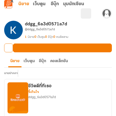
ข้ามไปยังเนื้อหาหลัก
นิยาย
เว็บตูน
อีบุ๊ก
มุมนักเขียน
ddgg_6a3d0571a7d
@ddgg_6a3d0571a7d
1
นิยาย
0
เว็บตูน
0
อีบุ๊ก
0
คนติดตาม
นิยาย
เว็บตูน
อีบุ๊ก
คอลเล็กชัน
นามปากกา
ชีวิตดีที่ทีเธอ
ซึ้งกินใจ
ddgg_6a3d0571a7d