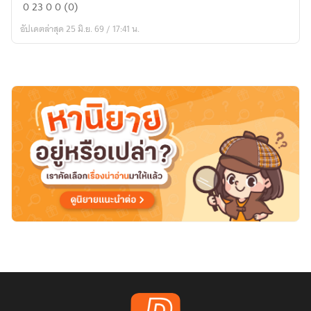
ชีวิต
0
23
0
0 (0)
ดี
อัปเดตล่าสุด 25 มิ.ย. 69 / 17:41 น.
ที่
ที
เธอ