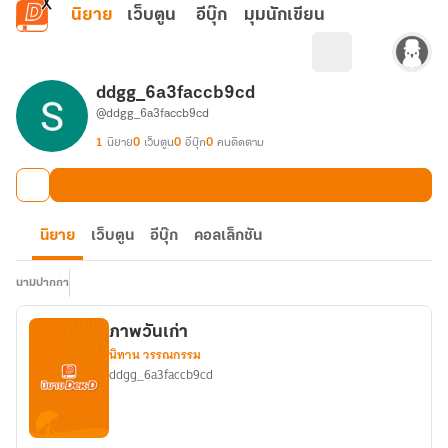
ข้ามไปยังเนื้อหาหลัก
นิยาย
เว็บตูน
อีบุ๊ก
มุมนักเขียน
ddgg_6a3faccb9cd
@ddgg_6a3faccb9cd
1
นิยาย
0
เว็บตูน
0
อีบุ๊ก
0
คนติดตาม
นิยาย
เว็บตูน
อีบุ๊ก
คอลเล็กชัน
นามปากกา
ภาพวันเก่า
นิทาน วรรณกรรม
ddgg_6a3faccb9cd