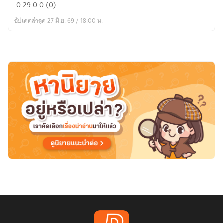
ภาพ
0
29
0
0 (0)
วัน
อัปเดตล่าสุด 27 มิ.ย. 69 / 18:00 น.
เก่า