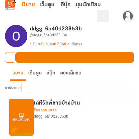
ข้ามไปยังเนื้อหาหลัก
นิยาย
เว็บตูน
อีบุ๊ก
มุมนักเขียน
ddgg_6a40d23853b
@ddgg_6a40d23853b
1
นิยาย
0
เว็บตูน
0
อีบุ๊ก
0
คนติดตาม
นิยาย
เว็บตูน
อีบุ๊ก
คอลเล็กชัน
นามปากกา
เล่ห์รักพี่ชายข้างบ้าน
รักหวานแหวว
ddgg_6a40d23853b