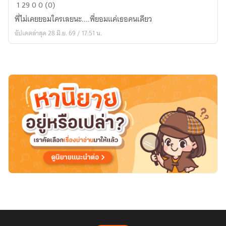
เล่ห์
1
29
0
0 (0)
รัก
พี่ไม่เคยยอมใครเลยนะ....พี่ยอมแค่เธอคนเดียว
พี่
อัปเดตล่าสุด 28 มิ.ย. 69 / 17:51 น.
ชาย
ข้าง
บ้าน