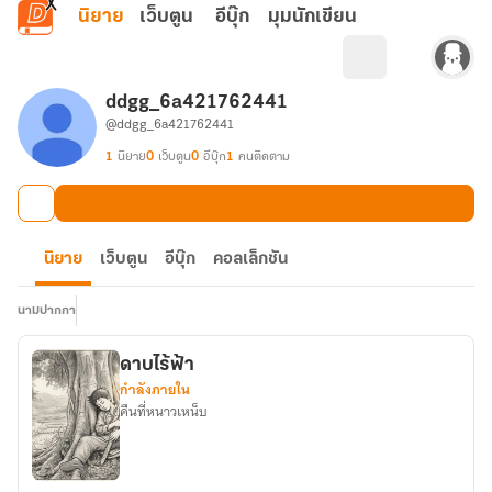
ข้ามไปยังเนื้อหาหลัก
นิยาย
เว็บตูน
อีบุ๊ก
มุมนักเขียน
ddgg_6a421762441
@ddgg_6a421762441
1
นิยาย
0
เว็บตูน
0
อีบุ๊ก
1
คนติดตาม
นิยาย
เว็บตูน
อีบุ๊ก
คอลเล็กชัน
นามปากกา
ดาบไร้ฟ้า
กำลังภายใน
คืนที่หนาวเหน็บ