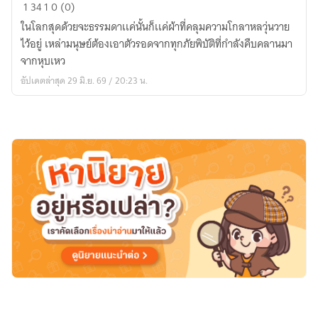
บท
1
34
1
0 (0)
กวี
ในโลกสุดด้วยจะธรรมดาเเค่นั้นก็เเค่ผ้าที่คลุมความโกลาหลวุ่นวาย
เเด
ไว้อยู่ เหล่ามนุษย์ต้องเอาตัวรอดจากทุกภัยพิบัติที่กำลังคืบคลานมา
นม
จากหุบเหว
รณา
อัปเดตล่าสุด 29 มิ.ย. 69 / 20:23 น.