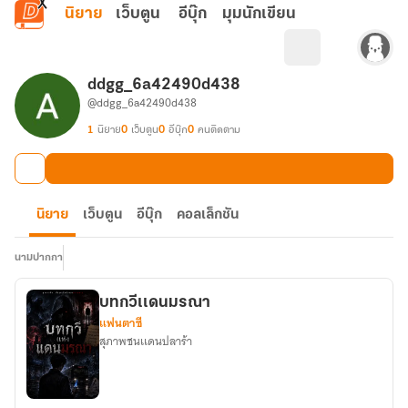
ข้ามไปยังเนื้อหาหลัก
นิยาย
เว็บตูน
อีบุ๊ก
มุมนักเขียน
ddgg_6a42490d438
@ddgg_6a42490d438
1
นิยาย
0
เว็บตูน
0
อีบุ๊ก
0
คนติดตาม
นิยาย
เว็บตูน
อีบุ๊ก
คอลเล็กชัน
นามปากกา
บทกวีเเดนมรณา
แฟนตาซี
สุภาพชนเเดนปลาร้า