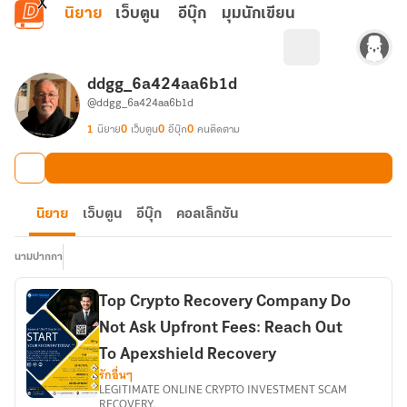
ข้ามไปยังเนื้อหาหลัก
นิยาย
เว็บตูน
อีบุ๊ก
มุมนักเขียน
ddgg_6a424aa6b1d
@ddgg_6a424aa6b1d
1
นิยาย
0
เว็บตูน
0
อีบุ๊ก
0
คนติดตาม
นิยาย
เว็บตูน
อีบุ๊ก
คอลเล็กชัน
นามปากกา
Top Crypto Recovery Company Do
Not Ask Upfront Fees: Reach Out
To Apexshield Recovery
รักอื่นๆ
LEGITIMATE ONLINE CRYPTO INVESTMENT SCAM
RECOVERY,