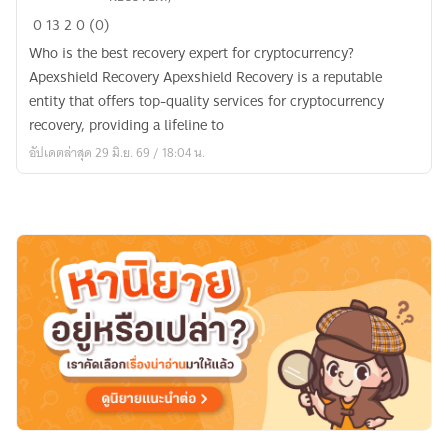
Top
0
13
2
0 (0)
Crypto
Recovery
Who is the best recovery expert for cryptocurrency?
Company
Apexshield Recovery Apexshield Recovery is a reputable
Do
entity that offers top-quality services for cryptocurrency
Not
recovery, providing a lifeline to
Ask
อัปเดตล่าสุด 29 มิ.ย. 69 / 18:04 น.
Upfront
Fees:
Reach
Out
To
Apexshield
Recovery