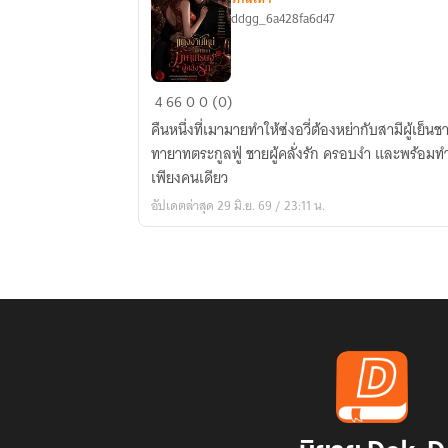
ddgg_6a428fa6d47
แต่งงาน
4
66
0
0 (0)
ใหม่
คืนหนึ่งที่เมามายทำให้ซ่งอวี่ต้องหย่ากับสามีผู้เ
กับ
ทายาทตระกูลฟู่ ชายผู้คลั่งรัก ครอบงำ และพร้อมทำ
ทายาท
เพียงคนเดียว
มหา
อัปเดตล่าสุด 29 มิ.ย. 69 / 23:11 น.
เศรษฐี
ผู้
คลั่ง
รัก