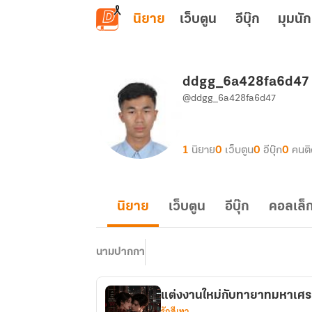
ข้ามไปยังเนื้อหาหลัก
นิยาย
เว็บตูน
อีบุ๊ก
มุมนัก
ddgg_6a428fa6d47
@ddgg_6a428fa6d47
1
นิยาย
0
เว็บตูน
0
อีบุ๊ก
0
คนต
นิยาย
เว็บตูน
อีบุ๊ก
คอลเล็ก
นามปากกา
แต่งงานใหม่กับทายาทมหาเศรษฐี
รักสีเทา