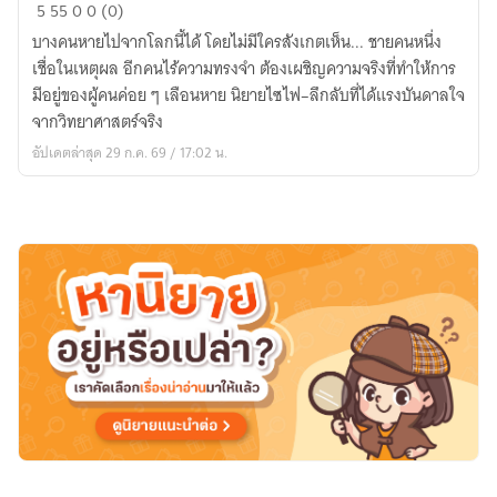
ถ้า
5
55
0
0 (0)
โลก
บางคนหายไปจากโลกนี้ได้ โดยไม่มีใครสังเกตเห็น... ชายคนหนึ่ง
นี้
เชื่อในเหตุผล อีกคนไร้ความทรงจำ ต้องเผชิญความจริงที่ทำให้การ
ไม่มี
มีอยู่ของผู้คนค่อย ๆ เลือนหาย นิยายไซไฟ–ลึกลับที่ได้แรงบันดาลใจ
น้ำ
จากวิทยาศาสตร์จริง
กร่อย
อัปเดตล่าสุด 29 ก.ค. 69 / 17:02 น.
HALOCLINE
:
THE
BRACKISH
LAYER