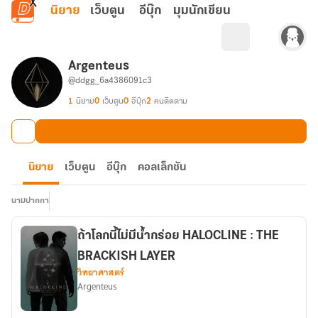
ข้ามไปยังเนื้อหาหลัก
นิยาย
เว็บตูน
อีบุ๊ก
มุมนักเขียน
Argenteus
@ddgg_6a4386091c3
1
นิยาย
0
เว็บตูน
0
อีบุ๊ก
2
คนติดตาม
นิยาย
เว็บตูน
อีบุ๊ก
คอลเล็กชัน
นามปากกา
ถ้าโลกนี้ไม่มีน้ำกร่อย HALOCLINE : THE
BRACKISH LAYER
วิทยาศาสตร์
Argenteus