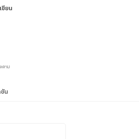
เขียน
ิดตาม
ชัน