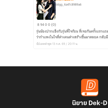
ddgg_6a47c8989a6
รุ่น
8
94
0
0 (0)
น้อง
รุ่นน้องปากแข็งกับรุ่นพี่ใจร้อน ที่เจอกันครั้งแรกแถมไ
จอม
ว่ากำแพงในใจที่ต่างคนต่างสร้างขึ้นมาตลอด กลับมีไว
ดื้อ
อัปเดตล่าสุด 13 ก.ค. 69 / 20:11 น.
กับ
รุ่น
พี่
ขี่
หึง
นิยาย Dek-D