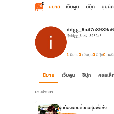
ข้ามไปยังเนื้อหาหลัก
นิยาย
เว็บตูน
อีบุ๊ก
มุมนัก
ddgg_6a47c8989a6
@ddgg_6a47c8989a6
1
นิยาย
0
เว็บตูน
0
อีบุ๊ก
0
คนต
นิยาย
เว็บตูน
อีบุ๊ก
คอลเล็ก
นามปากกา
รุ่นน้องจอมดื้อกับรุ่นพี่ขี่หึง
รักหวานแหวว