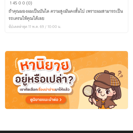
หัวใจ
1
45
0
0 (0)
ตกกระ
ถ้าคุณมองผมเป็นบันได ความสูงมันคงสั้นไป เพราะผมสามารถเป็น
ได
รถเครนให้คุณได้เลย
พลอย
อัปเดตล่าสุด 11 พ.ค. 69 / 10:00 น.
รัก