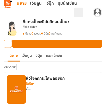
ข้ามไปยังเนื้อหาหลัก
นิยาย
เว็บตูน
อีบุ๊ก
มุมนักเขียน
ที่แห่งนั้นจะมีฉันอีกคนมั้ยนะ
@dia-daidy
1
นิยาย
0
เว็บตูน
0
อีบุ๊ก
0
คนติดตาม
นิยาย
เว็บตูน
อีบุ๊ก
คอลเล็กชัน
นามปากกา
หัวใจตกกระไดพลอยรัก
รักอื่นๆ
อโน