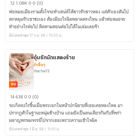
ต้อง(มนต์)รัก
12
1.08K
0
0 (0)
พ่อหมอเมืองรามตั้งใจจะทำเสน่ห์ให้สาวรักสาวหลง แต่ตัวเองดันไป
ตกหลุมรักเขาซะเอง ต้องมีอะไรผิดพลาดตรงไหน แล้วพ่อหมอจะ
ทำอย่างไรต่อไป ติดตามตอนต่อไปได้ในเล่มเลยจ้า
อัปเดตล่าสุด 17 ก.ย. 68 / 15:55 น.
อุ้มรักนักแสดงร้าย
รักอื่นๆ
diachai72
จบ
อุ้ม
14
638
0
0 (0)
รัก
จะเกิดอะไรขึ้นเมื่อพระเอกในหน้าปกนิยายที่เธอเคยหลงใหล มา
นัก
ปรากฏตัวในฐานะหนุ่มข้างบ้าน แถมยังเป็นคนเดียวกันกับที่พร่า
แสดง
ผลาญพรหมจรรย์ไปจากเธอเพราะความเข้าใจผิด
ร้าย
อัปเดตล่าสุด 1 มิ.ย. 68 / 11:01 น.