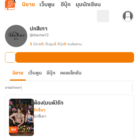
ข้ามไปยังเนื้อหาหลัก
นิยาย
เว็บตูน
อีบุ๊ก
มุมนักเขียน
ปกสีเทา
@diachai72
3
นิยาย
0
เว็บตูน
3
อีบุ๊ก
0
คนติดตาม
นิยาย
เว็บตูน
อีบุ๊ก
คอลเล็กชัน
นามปากกา
ต้อง(มนต์)รัก
รักอื่นๆ
ปกสีเทา
จบ