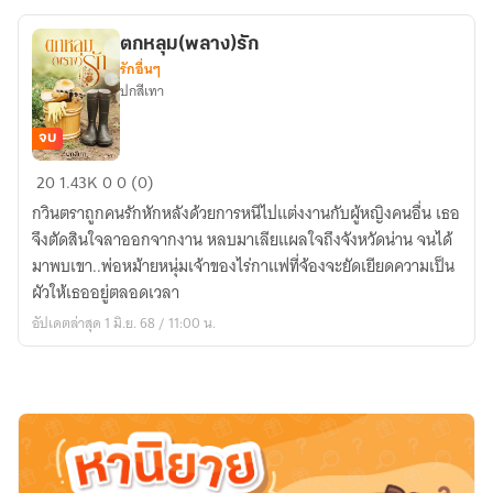
ตกหลุม(พลาง)รัก
รักอื่นๆ
ปกสีเทา
จบ
ตกหลุม(พลาง)รัก
20
1.43K
0
0 (0)
กวินตราถูกคนรักหักหลังด้วยการหนีไปแต่งงานกับผู้หญิงคนอื่น เธอ
จึงตัดสินใจลาออกจากงาน หลบมาเลียแผลใจถึงจังหวัดน่าน จนได้
มาพบเขา..พ่อหม้ายหนุ่มเจ้าของไร่กาแฟที่จ้องจะยัดเยียดความเป็น
ผัวให้เธออยู่ตลอดเวลา
อัปเดตล่าสุด 1 มิ.ย. 68 / 11:00 น.