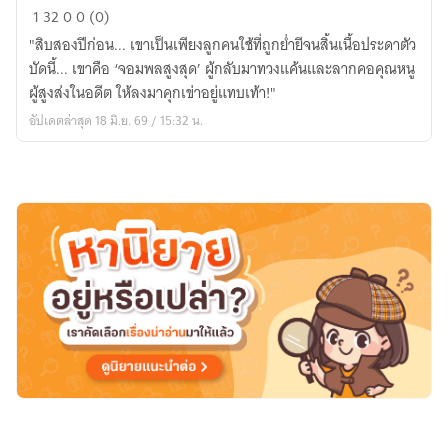
Flames
1
32
0
0 (0)
of
​"สิบสองปีก่อน... เขาเป็นเพียงลูกคนใช้ที่ถูกย่ำยีจนสิ้นเนื้อประดาตัว
Retribution
บัดนี้... เขาคือ ‘จอมพลสูงสุด’ ผู้กลับมาทวงแค้นและลากคอคุณหนู
The
ผู้สูงส่งในอดีต ให้ลงมาคุกเข่าอยู่แทบเท้า!"
Fallen
อัปเดตล่าสุด 18 มิ.ย. 69 / 15:32 น.
Heiress
(เพลิง
แค้น
ทวง
คืน
ทายาท
สาว
ผู้
ร่วง
หล่น)