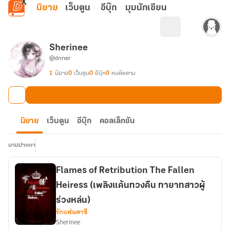
ข้ามไปยังเนื้อหาหลัก
นิยาย
เว็บตูน
อีบุ๊ก
มุมนักเขียน
Sherinee
@dnner
1
นิยาย
0
เว็บตูน
0
อีบุ๊ก
0
คนติดตาม
นิยาย
เว็บตูน
อีบุ๊ก
คอลเล็กชัน
นามปากกา
Flames of Retribution The Fallen
Heiress (เพลิงแค้นทวงคืน ทายาทสาวผู้
ร่วงหล่น)
รักแฟนตาซี
Sherinee