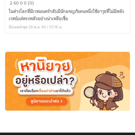
นัก
2
60
0
0 (0)
ผจญ
ในต่างโลกที่มีเวทมนตร์กลับมีนักผจญภัยคนหนึ่งใช้อาวุธที่ไม่มีพลัง
ภัย
เวทย์แต่ทรงพลังอย่างน่าเหลือเชื่อ
ใช้
อัปเดตล่าสุด 28 พ.ค. 69 / 07:16 น.
ลูก
ตะกั่ว