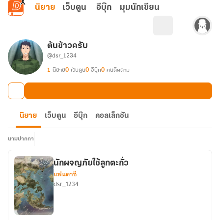
ข้ามไปยังเนื้อหาหลัก
นิยาย
เว็บตูน
อีบุ๊ก
มุมนักเขียน
ต้นข้าวครับ
@dsr_1234
1
นิยาย
0
เว็บตูน
0
อีบุ๊ก
0
คนติดตาม
นิยาย
เว็บตูน
อีบุ๊ก
คอลเล็กชัน
นามปากกา
นักผจญภัยใช้ลูกตะกั่ว
แฟนตาซี
dsr_1234