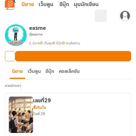
ข้ามไปยังเนื้อหาหลัก
นิยาย
เว็บตูน
อีบุ๊ก
มุมนักเขียน
easme
@easme
1
นิยาย
0
เว็บตูน
0
อีบุ๊ก
0
คนติดตาม
นิยาย
เว็บตูน
อีบุ๊ก
คอลเล็กชัน
นามปากกา
เลขที่29
ซึ้งกินใจ
ไนท์ 29