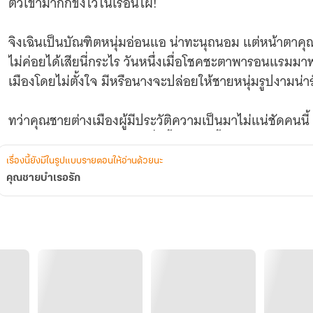
ตัวเขามากักขังไว้ในเรือนไผ่!
จิงเฉินเป็นบัณฑิตหนุ่มอ่อนแอ น่าทะนุถนอม แต่หน้าตาคุณช
ไม่ค่อยได้เสียนี่กระไร วันหนึ่งเมื่อโชคชะตาพารอนแรมมาพบเจออันธพาลสาวหัวใจเปลี่ยวประจำ
เมืองโดยไม่ตั้งใจ มีหรือนางจะปล่อยให้ชายหนุ่มรูปงามน่ารักน่ารังแกเช่นเขาหลุดรอดไปได้!
ทว่าคุณชายต่างเมืองผู้มีประวัติความเป็นมาไม่แน่ชัดคนนี
เห็นหรือไม่ คงต้องพิสูจน์ดูทั่วทั้งตัวเท่านั้นจึงจะรู้!
เรื่องนี้ยังมีในรูปแบบรายตอนให้อ่านด้วยนะ
คุณชายบำเรอรัก