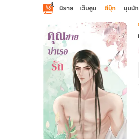
ข้ามไปยังเนื้อหาหลัก
นิยาย
เว็บตูน
อีบุ๊ก
มุมนัก
เ