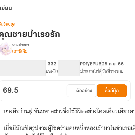
เขียน
จีนย้อนยุค
คุณชายบำเรอรัก
นามปากกา
เถาซีเจีย
รื่อง
คุณชาย
บำเรอ
17.6K
135
332
PG ทั่วไป
PDF/EPUB
25 ก.ย. 66
รัก
จำนวนคำ
จำนวนหน้า (A5)
ยอดวิว
ระดับเนื้อหา
ประเภทไฟล์
วันที่วางขาย
69.5
ตัวอย่าง
ซื้ออีบุ๊ก
นางคือว่านฝู อันธพาลสาวซึ่งใช้ชีวิตอย่างโดดเดี่ยวเดียวด
เมื่อมีบัณฑิตรูปงามผู้โชคร้ายคนหนึ่งหลงเข้ามาในอำเภอเล็กๆนี้ นางจึงใช้วิธีการอันต่ำช