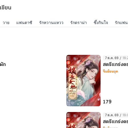
เขียน
วาย
แฟนตาซี
รักหวานแหวว
รักดราม่า
ซึ้งกินใจ
รักแฟน
7 ส.ค. 69
/
18:
ผัก
สตรีแกร่งตระ
จีนย้อนยุค
179
สตรี
7 ส.ค. 69
/
18:
แกร่ง
สตรีแกร่งตระ
ตระกูล