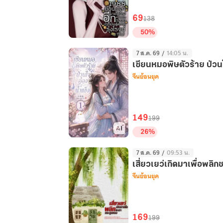
2
69
138
50%
1988
7 ส.ค. 69
/
14:05 น.
ย้อน
เซียนหมอพิษตัวร้าย ป่วนใ
เวลา
จีนย้อนยุค
มา
เกิด
ใหม่
อีก
149
199
ครั้ง
26%
พร้อม
เซียน
ระบบ
7 ส.ค. 69
/
09:53 น.
หมอ
ประเมิน
เสี่ยวเยว่เกิดมาเพื่อพลิ
พิษ
จีนย้อนยุค
สู่
ตัว
ความ
ร้าย
รุ่งโรจน์
ป่วน
เล่ม
ใจ
169
199
2