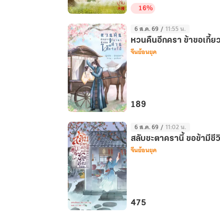
อ๋อง
16%
น้ำ
เสี่ยว
แข็ง
6 ส.ค. 69
/
11:55 น.
เยว่
เล่ม
หวนคืนอีกครา ข้าขอเกี้ยว
เกิด
จีนย้อนยุค
1
มา
เพื่อ
พลิก
ชะตา
ตระ
189
กูล
หวน
หรง
6 ส.ค. 69
/
11:02 น.
คืน
สลับชะตาครานี้ ขอข้ามีชี
อีก
จีนย้อนยุค
ครา
ข้า
ขอ
เกี้ยว
พา
475
ท่าน
สลับ