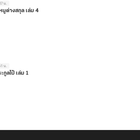
17 น.
หนูต่างสกุล เล่ม 4
51 น.
กูลไป๋ เล่ม 1