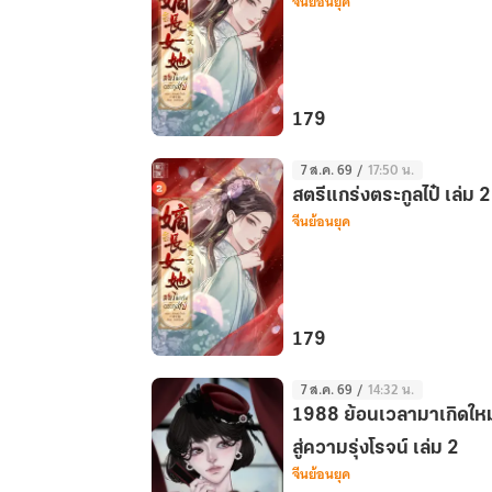
จีนย้อนยุค
ข้า
จะ
ยอม
ปลูก
ผัก
179
สตรี
7 ส.ค. 69
/
17:50 น.
แกร่ง
สตรีแกร่งตระกูลไป๋ เล่ม 2
ตระกูล
จีนย้อนยุค
ไป๋
เล่ม
5
179
สตรี
7 ส.ค. 69
/
14:32 น.
แกร่ง
1988 ย้อนเวลามาเกิดใหม
ตระกูล
ไป๋
สู่ความรุ่งโรจน์ เล่ม 2
จีนย้อนยุค
เล่ม