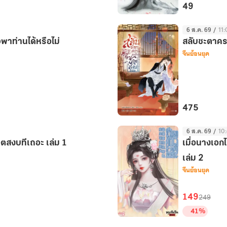
49
จันทรา
6 ส.ค. 69
/
11:
ค้ำ
พาท่านได้หรือไม่
สลับชะตาคราน
บัลลังก์
จีนย้อนยุค
475
สลับ
6 ส.ค. 69
/
10:
ชะตา
วิตสงบทีเถอะ เล่ม 1
เมื่อนางเอกไ
ครา
นี้
เล่ม 2
จีนย้อนยุค
ขอ
ข้า
มี
149
249
ชีวิต
41%
สงบ
เมื่อ