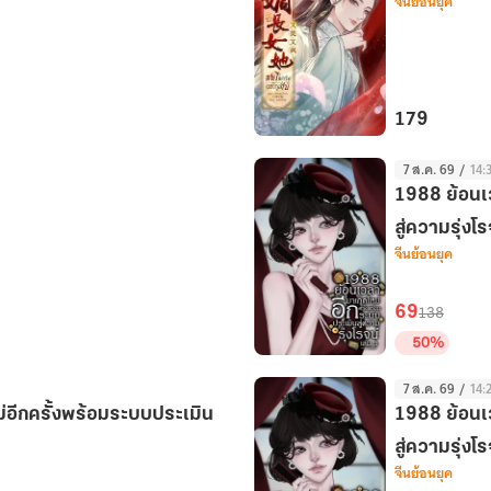
จีนย้อนยุค
ไป๋
เล่ม
3
179
สตรี
7 ส.ค. 69
/
14:
แกร่ง
1988 ย้อนเ
ตระกูล
ไป๋
สู่ความรุ่งโร
จีนย้อนยุค
เล่ม
4
69
138
50%
1988
7 ส.ค. 69
/
14:
ย้อน
่อีกครั้งพร้อมระบบประเมิน
1988 ย้อนเ
เวลา
มา
สู่ความรุ่งโร
จีนย้อนยุค
เกิด