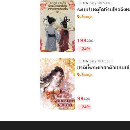
ได้
6 ส.ค. 69
/
09:53 น.
ชะตา
หรือ
ระบบ! เหตุใดท่านโหวจึง
ครา
จีนย้อนยุค
ไม่
นี้
ขอ
ข้า
มี
199
299
ชีวิต
34%
สงบ
ระบบ!
ที
5 ส.ค. 69
/
18:05 น.
เหตุ
เถอะ
ชาตินี้พระชายาตัวแทนเช่
ใด
จีนย้อนยุค
เล่ม
ท่าน
1
โหว
จึง
หลง
99
129
รัก
24%
คน
ชาติ
ทรมาน
นี้
เขา
พระ