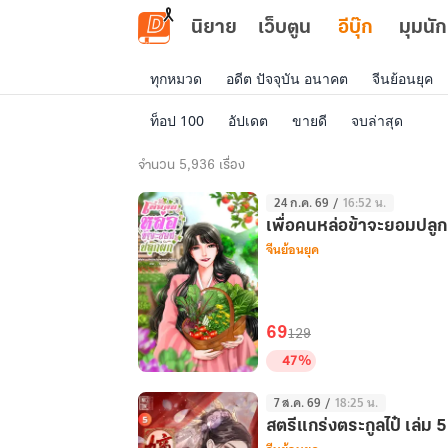
ข้ามไปยังเนื้อหาหลัก
นิยาย
เว็บตูน
อีบุ๊ก
มุมนัก
ทุกหมวด
อดีต ปัจจุบัน อนาคต
จีนย้อนยุค
ท็อป 100
อัปเดต
ขายดี
จบล่าสุด
อี
จำนวน 5,936 เรื่อง
บุ๊ก
24 ก.ค. 69
/
16:52 น.
ทั้งหมด
เพื่อคนหล่อข้าจะยอมปลูก
จีนย้อนยุค
69
129
47%
เพื่อ
7 ส.ค. 69
/
18:25 น.
คน
สตรีแกร่งตระกูลไป๋ เล่ม 5
หล่อ