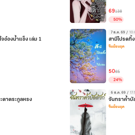
ใหม่
อีก
69
138
ครั้ง
50%
พร้อม
1988
ระบบ
7 ส.ค. 69
/
10:
ย้อน
ประเมิน
จอ๋องน้ำแข็ง เล่ม 1
สามีโปรดทิ้
เวลา
จีนย้อนยุค
สู่
มา
ความ
เกิด
รุ่งโรจน์
ใหม่
เล่ม
อีก
50
65
3
ครั้ง
24%
(จบ)
พร้อม
สามี
ระบบ
6 ส.ค. 69
/
17:
โปรด
ประเมิน
กชะตาตระกูลหรง
จันทราค้ำบัล
ทิ้ง
จีนย้อนยุค
สู่
ข้า
ความ
ไป
รุ่งโรจน์
เถอะ
เล่ม
1