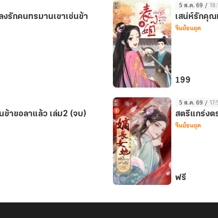
ที
5 ส.ค. 69
/
18:
นางเอก
เถอะ
หลงรักคนทรมานเขาเช่นข้า
เสน่ห์รักคุณ
ไม่ใช่
จีนย้อนยุค
เล่ม
คนดี
2
ข้า
ควร
เป็น
นาง
199
ร้าย
เสน่ห์
ต่อ
5 ส.ค. 69
/
17:
รัก
หรือ
นข้าขอลาแล้ว เล่ม2 (จบ)
สตรีแกร่งตระ
คุณ
จีนย้อนยุค
ไม่
หนู
เล่ม
ต่าง
2
สกุล
เล่ม
4
ฟรี
สตรี
แกร่ง
ตระกูล