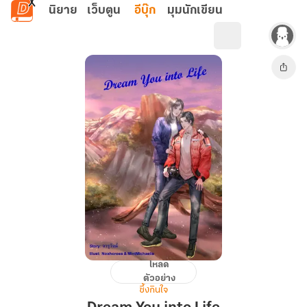
ข้ามไปยังเนื้อหาหลัก
นิยาย
เว็บตูน
อีบุ๊ก
มุมนักเขียน
โหลด
Dream
ตัวอย่าง
You
ซึ้งกินใจ
into