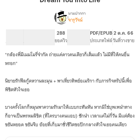
Dream You into Life
Life
นามปากกา
จารุวัจน์
Dream
เรื่อง
You
into
58.14K
201
288
PG ทั่วไป
PDF/EPUB
2 ต.ค. 66
Life
จำนวนคำ
จำนวนหน้า (A5)
ยอดวิว
ระดับเนื้อหา
ประเภทไฟล์
วันที่วางขาย
"กล้องพี่มีเมมโมรี่จำกัด ถ่ายแค่ดาวคนเดียวก็เต็มแล้ว ไม่มีที่ให้คนอื่น
หรอก"
นิยายรักฟีลกู้ดหวานละมุน + พาเที่ยวทิพย์อเมริกา กับภารกิจทริปนี้เพื่อ
พิชิตหัวใจเธอ
บางครั้งโลกก็หมุนพาความรักมาให้แบบกะทันหัน หากมิใช่บุพเพนำทาง
ก็อาจเป็นพรหมลิขิต (ที่ใครบางคนแอบ) ชักนำ เวลาแค่ไม่กี่วัน มีแต่ต้อง
ขยันหยอด ขยันจีบ อ้อยที่เก็บมาชั่วชีวิตขอปักกลางหัวใจเธอคนเดียว