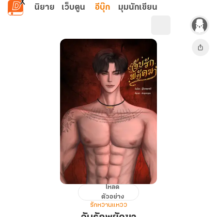
ข้ามไปยังเนื้อหาหลัก
นิยาย
เว็บตูน
อีบุ๊ก
มุมนักเขียน
โหลด
จับ
ตัวอย่าง
รัก
รักหวานแหวว
พยัคฆา