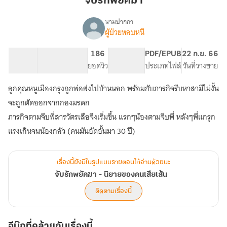
จับรักพยัคฆา
นามปากกา
ผู้ป่วยหลบหนี
เรื่อง
จับ
รัก
52.24K
251
186
PG ทั่วไป
PDF/EPUB
22 ก.ย. 66
พยัคฆา
จำนวนคำ
จำนวนหน้า (A5)
ยอดวิว
ระดับเนื้อหา
ประเภทไฟล์
วันที่วางขาย
-
นิยาย
ลูกคุณหนูเมืองกรุงถูกพ่อส่งไปบ้านนอก พร้อมกับภารกิจรีบหาสามีไม่งั้น
ของ
คน
จะถูกตัดออกจากกองมรดก
เสีย
ภารกิจตามจีบพี่สารวัตรเสือจึงเริ่มขึ้น แรกๆน้องตามจีบพี่ หลังๆพี่แกรุก
เส้น
เรื่องนี้ยังมีในรูปแบบรายตอนให้อ่านด้วยนะ
จับรักพยัคฆา - นิยายของคนเสียเส้น
ติดตามเรื่องนี้
อีบุ๊กที่คล้ายกับเรื่องนี้