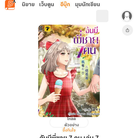
ข้ามไปยังเนื้อหาหลัก
นิยาย
เว็บตูน
อีบุ๊ก
มุมนักเขียน
โหลด
ฉัน
ตัวอย่าง
มี
ซึ้งกินใจ
พี่