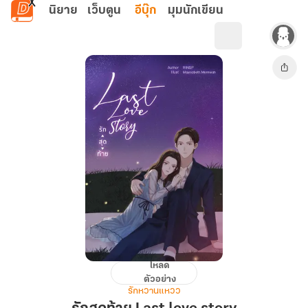
ข้ามไปยังเนื้อหาหลัก
นิยาย
เว็บตูน
อีบุ๊ก
มุมนักเขียน
โหลด
รัก
ตัวอย่าง
สุดท้าย
รักหวานแหวว
Last