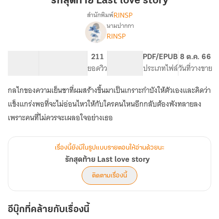
รักสุดท้าย Last love story
love
RINSP
สำนักพิมพ์
story
นามปากกา
เรื่อง
RINSP
รัก
สุดท้าย
Last
164.99K
490
211
PG ทั่วไป
PDF/EPUB
8 ต.ค. 66
love
จำนวนคำ
จำนวนหน้า (A5)
ยอดวิว
ระดับเนื้อหา
ประเภทไฟล์
วันที่วางขาย
story
กลไกของความเย็นชาที่ผมสร้างขึ้นมาเป็นเกราะกำบังให้ตัวเองและคิดว่า
แข็งแกร่งพอที่จะไม่อ่อนไหวให้กับใครคนไหนอีกกลับต้องพังทลายลง
เพราะคนที่ไม่ควรจะเผลอใจอย่างเธอ
เรื่องนี้ยังมีในรูปแบบรายตอนให้อ่านด้วยนะ
รักสุดท้าย Last love story
ติดตามเรื่องนี้
อีบุ๊กที่คล้ายกับเรื่องนี้