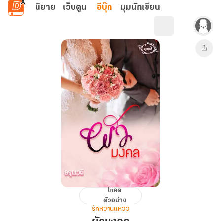
ข้ามไปยังเนื้อหาหลัก
นิยาย
เว็บตูน
อีบุ๊ก
มุมนักเขียน
โหลด
ผัว
ตัวอย่าง
มงคล
รักหวานแหวว