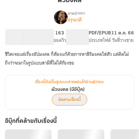
ผัวมงคล
นามปากกา
อรุณวตี
เรื่อง
ผัว
มงคล
49.64K
376
163
PG ทั่วไป
PDF/EPUB
11 ต.ค. 66
(มี
จำนวนคำ
จำนวนหน้า (A5)
ยอดวิว
ระดับเนื้อหา
ประเภทไฟล์
วันที่วางขาย
อี
บุ๊ค)
ชีวิตเจอแต่เรื่องอัปมงคล ก็ต้องแก้ด้วยการหาสิริมงคลใส่ตัว แต่คิดไม่
ถึงว่าจะมาในรูปแบบสามีที่ไม่ได้ร้องขอ
เรื่องนี้ยังมีในรูปแบบรายตอนให้อ่านด้วยนะ
ผัวมงคล (มีอีบุ๊ค)
ติดตามเรื่องนี้
อีบุ๊กที่คล้ายกับเรื่องนี้