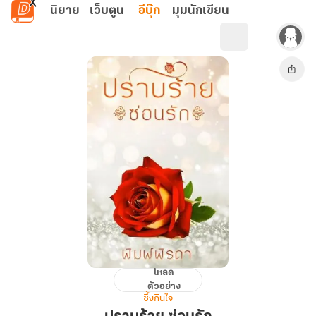
ข้ามไปยังเนื้อหาหลัก
นิยาย
เว็บตูน
อีบุ๊ก
มุมนักเขียน
โหลด
ปราบ
ตัวอย่าง
ร้าย
ซึ้งกินใจ
ซ่อน