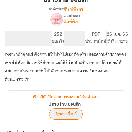
ปราบร้าย ซ่อนรัก
รัก
พิมพ์พิรดา
สำนักพิมพ์
นามปากกา
เรื่อง
พิมพ์พิรดา
ปราบ
ร้าย
ซ่อน
144.78K
756
252
PG ทั่วไป
PDF
26 ม.ค. 66
รัก
จำนวนคำ
จำนวนหน้า (A5)
ยอดวิว
ระดับเนื้อหา
ประเภทไฟล์
วันที่วางขาย
เพราะกลัวถูกแย่งชิงความรักไปทำให้เธอต้องร้าย และความร้ายกาจของ
เธอทำให้เขาต้องหาวิธีกำราบ แต่วิธีที่ว่ากลับสร้างตราบาปที่ยากจะให้
อภัย หากย้อนเวลากลับไปได้ เขาคงจะปราบความร้ายของเธอ
ด้วย...ความรัก
เรื่องนี้ยังมีในรูปแบบรายตอนให้อ่านด้วยนะ
ปราบร้าย ซ่อนรัก
ติดตามเรื่องนี้