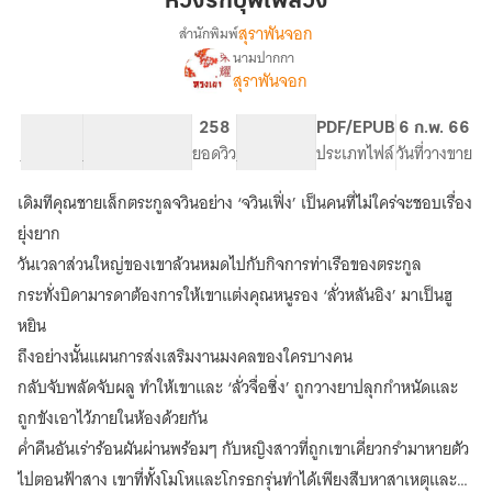
ห้วงรักบุพเพลวง
เพล
สุราพันจอก
สำนักพิมพ์
วง
นามปากกา
เรื่อง
สุราพันจอก
ห้วง
รัก
บุพ
20.57K
102
258
PG ทั่วไป
PDF/EPUB
6 ก.พ. 66
เพล
จำนวนคำ
จำนวนหน้า (A5)
ยอดวิว
ระดับเนื้อหา
ประเภทไฟล์
วันที่วางขาย
วง
เดิมทีคุณชายเล็กตระกูลจวินอย่าง ‘จวินเฟิ่ง’ เป็นคนที่ไม่ใคร่จะชอบเรื่อง
ยุ่งยาก
วันเวลาส่วนใหญ่ของเขาล้วนหมดไปกับกิจการท่าเรือของตระกูล
กระทั่งบิดามารดาต้องการให้เขาแต่งคุณหนูรอง ‘ลั่วหลันอิง’ มาเป็นฮู
หยิน
ถึงอย่างนั้นแผนการส่งเสริมงานมงคลของใครบางคน
กลับจับพลัดจับผลู ทำให้เขาและ ‘ลั่วจื่อซิ่ง’ ถูกวางยาปลุกกำหนัดและ
ถูกขังเอาไว้ภายในห้องด้วยกัน
ค่ำคืนอันเร่าร้อนผันผ่านพร้อมๆ กับหญิงสาวที่ถูกเขาเคี่ยวกรำมาหายตัว
ไปตอนฟ้าสาง เขาที่ทั้งโมโหและโกรธกรุ่นทำได้เพียงสืบหาสาเหตุและผู้