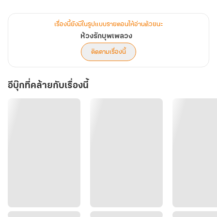
อยู่เบื้องหลัง
แท้ที่จริงแล้วแผนการนี้ผู้ใดได้ประโยชน์ผู้ใดเสียประโยชน์
เรื่องนี้ยังมีในรูปแบบรายตอนให้อ่านด้วยนะ
คนก็ต้องตามหา ผู้บงการก็ต้องลากออกมา
ห้วงรักบุพเพลวง
ถึงอย่างนั้นเพราะอะไรสตรีที่เขาพานพบไม่กี่ครั้ง กระทั่งพลาดพลั้งทำ
ติดตามเรื่องนี้
เรื่องเสื่อมเสีย
กลับสามารถทำให้เขาร้อนใจได้ถึงเพียงนี้!!!
อีบุ๊กที่คล้ายกับเรื่องนี้