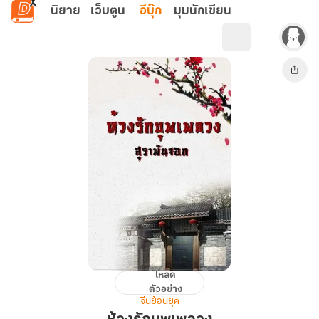
ข้ามไปยังเนื้อหาหลัก
นิยาย
เว็บตูน
อีบุ๊ก
มุมนักเขียน
โหลด
ห้วง
ตัวอย่าง
รัก
จีนย้อนยุค
บุพ