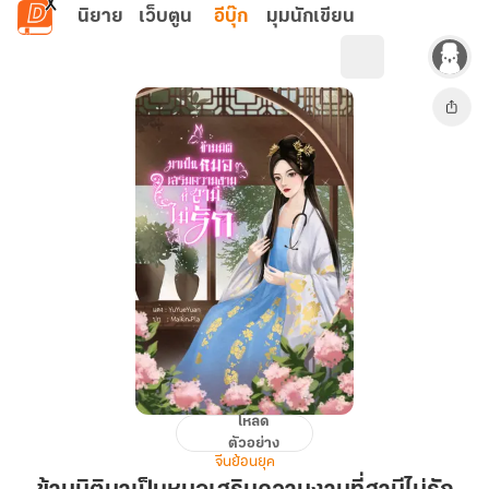
ข้ามไปยังเนื้อหาหลัก
นิยาย
เว็บตูน
อีบุ๊ก
มุมนักเขียน
โหลด
ข้าม
ตัวอย่าง
มิติ
จีนย้อนยุค
มา