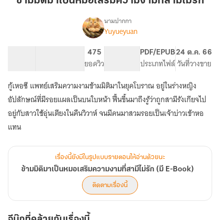
ข้ามมิติมาเป็นหมอเสริมความงามที่สามีไม่รัก
เป็น
หมอ
นามปากกา
Yuyueyuan
เรื่อง
เสริม
ข้าม
ความ
มิติ
79.6K
418
475
PG ทั่วไป
PDF/EPUB
24 ต.ค. 66
งาม
มา
จำนวนคำ
จำนวนหน้า (A5)
ยอดวิว
ระดับเนื้อหา
ประเภทไฟล์
วันที่วางขาย
ที่
เป็น
หมอ
สามี
กู้เหอซี แพทย์เสริมความงามข้ามมิติมาในยุคโบราณ อยู่ในร่างหญิง
เสริม
ไม่
ความ
อัปลักษณ์ที่มีรอยแผลเป็นบนใบหน้า ฟื้นขึ้นมาถึงรู้ว่าถูกสามีรังเกียจไป
รัก
งาม
อยู่กับสาวใช้อุ่นเตียงในคืนวิวาห์ จนมีคนมาสวมรอยเป็นเจ้าบ่าวเข้าหอ
ที่
แทน
สามี
ไม่
รัก
(มี
เรื่องนี้ยังมีในรูปแบบรายตอนให้อ่านด้วยนะ
E-
ข้ามมิติมาเป็นหมอเสริมความงามที่สามีไม่รัก (มี E-Book)
Book)
ติดตามเรื่องนี้
อีบุ๊กที่คล้ายกับเรื่องนี้