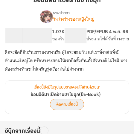
ย้อนมิติมาเปิดร้านชาไข่มุก
เปิด
ร้าน
นามปากกา
วันว่างว่างของหญิงใหญ่
เรื่อง
ชา
ย้อน
ไข่มุก
มิติ
48.59K
285
1.07K
PG ทั่วไป
PDF/EPUB
4 พ.ย. 66
มา
จำนวนคำ
จำนวนหน้า (A5)
ยอดวิว
ระดับเนื้อหา
ประเภทไฟล์
วันที่วางขาย
เปิด
ร้าน
คิดจะยึดที่ดินร้านชาของนางหรือ ผู้ใดจะยอมกัน แต่เขาทั้งหล่อทั้งมี
ชา
ไข่มุก(มีE-
ตำแหน่งใหญ่โต หรือนางจะยอมให้เขายึดทั้งร้านทั้งตัวนางดี ไม่ใช่สิ นาง
Book)
ต้องสร้างร้านชาให้เจริญรุ่งเรืองต่อไปต่างหาก
เรื่องนี้ยังมีในรูปแบบรายตอนให้อ่านด้วยนะ
ย้อนมิติมาเปิดร้านชาไข่มุก(มีE-Book)
ติดตามเรื่องนี้
อีบุ๊กจากเรื่องนี้