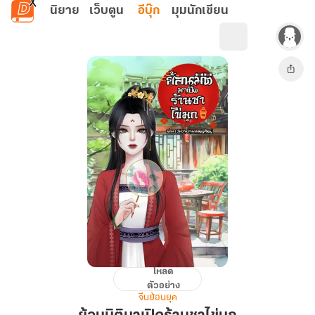
ข้ามไปยังเนื้อหาหลัก
นิยาย
เว็บตูน
อีบุ๊ก
มุมนักเขียน
โหลด
ย้อน
ตัวอย่าง
มิติ
จีนย้อนยุค
มา