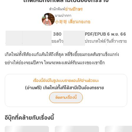
เกิดใหม่ทั้งทีได้สามีเป็นอ๋องทรราช
ได้
อ่านอักษร
สำนักพิมพ์
สามี
นามปากกา
(อ่าน
เรื่อง
เป็น
小哥哥 เสี่ยวเกอเกอ
ฟรี)
อ๋อง
เกิด
ทรราช
61.56K
301
380
PG ทั่วไป
PDF/EPUB
6 พ.ย. 66
ใหม่
จำนวนคำ
จำนวนหน้า (A5)
ยอดวิว
ระดับเนื้อหา
ประเภทไฟล์
วันที่วางขาย
ทั้งที
ได้
สามี
เกิดใหม่ทั้งทีต้องแก้แค้นให้ถึงที่สุด หลี่ชิงอี้ยอมกอดต้นขาแข็งแกร่ง
เป็น
อ๋อง
ทรราช
เรื่องนี้ยังมีในรูปแบบรายตอนให้อ่านด้วยนะ
(อ่านฟรี) เกิดใหม่ทั้งทีได้สามีเป็นอ๋องทรราช
ติดตามเรื่องนี้
อีบุ๊กที่คล้ายกับเรื่องนี้