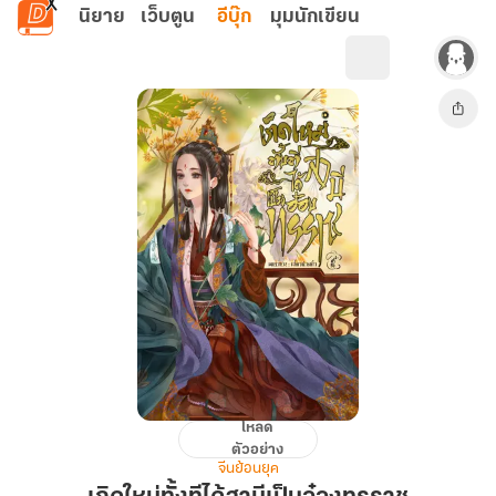
ข้ามไปยังเนื้อหาหลัก
นิยาย
เว็บตูน
อีบุ๊ก
มุมนักเขียน
โหลด
เกิด
ตัวอย่าง
ใหม่
จีนย้อนยุค
ทั้งที