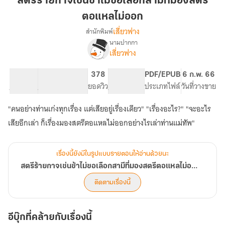
สตรีร้ายกาจเช่นข้าไม่ขอเลือกสามีที่มองสตรี
ข้า
ตอแหลไม่ออก
ไม่
เสี่ยวฟาง
สำนักพิมพ์
ขอ
นามปากกา
เลือก
เรื่อง
เสี่ยวฟาง
สตรี
สามี
ร้ายกาจ
ที่
เช่น
82.39K
375
378
PG ทั่วไป
PDF/EPUB
6 ก.พ. 66
มอง
ข้า
จำนวนคำ
จำนวนหน้า (A5)
ยอดวิว
ระดับเนื้อหา
ประเภทไฟล์
วันที่วางขาย
สตรี
ไม่
ตอแหล
ขอ
"คนอย่างท่านเก่งทุกเรื่อง แต่เสียอยู่เรื่องเดียว" "เรื่องอะไร?" "จะอะไร
เลือก
ไม่
เสียอีกเล่า ก็เรื่องมองสตรีตอแหลไม่ออกอย่างไรเล่าท่านแม่ทัพ"
สามี
ออก
ที่
มอง
สตรี
เรื่องนี้ยังมีในรูปแบบรายตอนให้อ่านด้วยนะ
ตอแหล
สตรีร้ายกาจเช่นข้าไม่ขอเลือกสามีที่มองสตรีตอแหลไม่ออก
ไม่
ติดตามเรื่องนี้
ออก
อีบุ๊กที่คล้ายกับเรื่องนี้