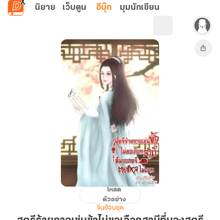
ข้ามไปยังเนื้อหาหลัก
นิยาย
เว็บตูน
อีบุ๊ก
มุมนักเขียน
โหลด
สตรี
ตัวอย่าง
ร้ายกาจ
จีนย้อนยุค
เช่น