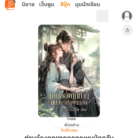
ข้ามไปยังเนื้อหาหลัก
นิยาย
เว็บตูน
อีบุ๊ก
มุมนักเขียน
โหลด
ท่าน
ตัวอย่าง
อ๋อง
จีนย้อนยุค
ตกยาก