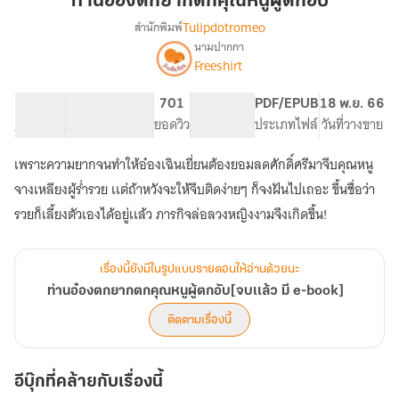
ท่านอ๋องตกยากตกคุณหนูผู้ตกอับ
ตก
Tulipdotromeo
สำนักพิมพ์
คุณ
นามปากกา
เรื่อง
หนู
Freeshirt
ท่าน
ผู้
อ๋อง
ตกอับ
ตกยาก
27.68K
195
701
PG ทั่วไป
PDF/EPUB
18 พ.ย. 66
ตก
จำนวนคำ
จำนวนหน้า (A5)
ยอดวิว
ระดับเนื้อหา
ประเภทไฟล์
วันที่วางขาย
คุณ
หนู
เพราะความยากจนทำให้อ๋องเฉินเยี่ยนต้องยอมลดศักดิ์ศรีมาจีบคุณหนู
ผู้
จางเหลียงผู้ร่ำรวย เเต่ถ้าหวังจะให้จีบติดง่ายๆ ก็จงฝันไปเถอะ ขึ้นชื่อว่า
ตกอับ[จบเเล้ว
มี
รวยก็เลี้ยงตัวเองได้อยู่เเล้ว ภารกิจล่อลวงหญิงงามจึงเกิดขึ้น!
e-
book]
เรื่องนี้ยังมีในรูปแบบรายตอนให้อ่านด้วยนะ
ท่านอ๋องตกยากตกคุณหนูผู้ตกอับ[จบเเล้ว มี e-book]
ติดตามเรื่องนี้
อีบุ๊กที่คล้ายกับเรื่องนี้