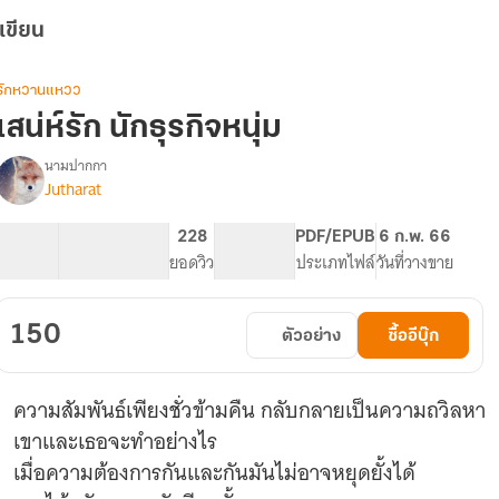
เขียน
รักหวานแหวว
เสน่ห์รัก นักธุรกิจหนุ่ม
นามปากกา
Jutharat
รื่อง
เสน่ห์
รัก
76.72K
233
228
PG ทั่วไป
PDF/EPUB
6 ก.พ. 66
นัก
จำนวนคำ
จำนวนหน้า (A5)
ยอดวิว
ระดับเนื้อหา
ประเภทไฟล์
วันที่วางขาย
ธุรกิจ
หนุ่ม
150
ตัวอย่าง
ซื้ออีบุ๊ก
ความสัมพันธ์เพียงชั่วข้ามคืน กลับกลายเป็นความถวิลหา
เขาและเธอจะทำอย่างไร
เมื่อความต้องการกันและกันมันไม่อาจหยุดยั้งได้