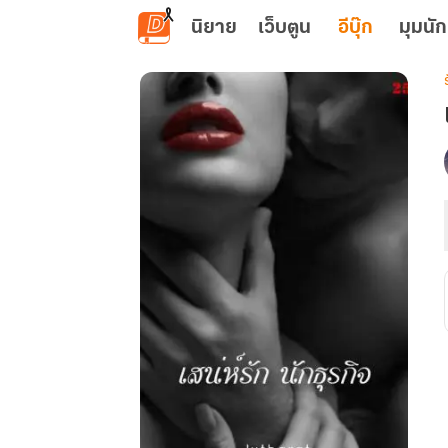
ข้ามไปยังเนื้อหาหลัก
นิยาย
เว็บตูน
อีบุ๊ก
มุมนัก
เ