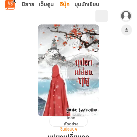
ข้ามไปยังเนื้อหาหลัก
นิยาย
เว็บตูน
อีบุ๊ก
มุมนักเขียน
โหลด
บุปผา
ตัวอย่าง
เปลี่ยน
จีนย้อนยุค
ฤดู