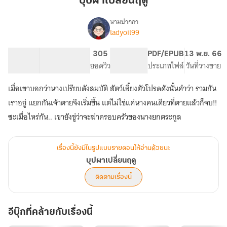
บุปผาเปลี่ยนฤดู
นามปากกา
ladyoil99
เรื่อง
บุปผา
เปลี่ยน
104.01K
559
305
PG ทั่วไป
PDF/EPUB
13 พ.ย. 66
ฤดู
จำนวนคำ
จำนวนหน้า (A5)
ยอดวิว
ระดับเนื้อหา
ประเภทไฟล์
วันที่วางขาย
เมื่อเขาบอกว่านางเปรียบดังสมบัติ สัตว์เลี้ยงตัวโปรดดังนั้นคำว่า รวมกัน
เราอยู่ แยกกันเจ้าตายจึงเริ่มขึ้น แต่ไม่ใช่แค่นางคนเดียวที่ตายแล้วก็จบ!!
ซะเมื่อไหร่กัน.. เขายังขู่ว่าจะฆ่าครอบครัวของนางยกตระกูล
เรื่องนี้ยังมีในรูปแบบรายตอนให้อ่านด้วยนะ
บุปผาเปลี่ยนฤดู
ติดตามเรื่องนี้
อีบุ๊กที่คล้ายกับเรื่องนี้