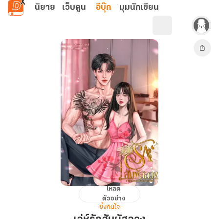
ข้ามไปยังเนื้อหาหลัก
นิยาย
เว็บตูน
อีบุ๊ก
มุมนักเขียน
โหลด
เล่ห์
ตัวอย่าง
รัก
ซึ้งกินใจ
สัมผัส