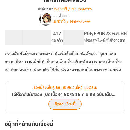
เล่ห์รักสัมผัสลวง
ลวง
เนตรกวี / Natekavees
สำนักพิมพ์
นามปากกา
เรื่อง
เนตรกวี / Natekavees
เล่ห์
รัก
สัมผัส
161.61K
1.3K
417
PG ทั่วไป
PDF/EPUB
23 พ.ย. 66
ลวง
จำนวนคำ
จำนวนหน้า (A5)
ยอดวิว
ระดับเนื้อหา
ประเภทไฟล์
วันที่วางขาย
(ปิด
เนื้อหา
ความสัมพันธ์ของเขาและเธอ มันเริ่มต้นด้วย ‘สัมผัสลวง’ จุดจบเลย
60%
กลายเป็น ‘ความเสียใจ’ เมื่อเธอเลือกที่จะหักหลังเขา เขาเลยเลือกที่จะ
15
ก.ย
เอาคืนเธออย่างแสนสาหัส ให้ลิ้มรสของความเสียใจอย่างที่เขาเคยเจอ
66
ฉบับ
เต็ม
เรื่องนี้ยังมีในรูปแบบรายตอนให้อ่านด้วยนะ
มี
เล่ห์รักสัมผัสลวง (ปิดเนื้อหา 60% 15 ก.ย 66 ฉบับเต็มมีแค่ในอีบุ๊คเท่านั้น)
แค่
ใน
ติดตามเรื่องนี้
อี
บุ๊ค
เท่านั้น)
อีบุ๊กที่คล้ายกับเรื่องนี้