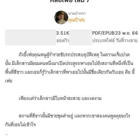
หลี่อี้เฟย เล่ม 7
เล่ม
7
นามปากกา
คุณป้าค่ะ
เรื่อง
หลี่
อี้
104.65K
437
3.51K
PG ทั่วไป
PDF/EPUB
23 พ.ย. 66
เฟย
จำนวนคำ
จำนวนหน้า (A5)
ยอดวิว
ระดับเนื้อหา
ประเภทไฟล์
วันที่วางขาย
(จบ
แล้ว)
ถังอี้เฟยคุณหนูผู้ร่ำรวยขับรถประสบอุบัติเหตุ ในความเจ็บปวด
นั้น มีเด็กสาวมัธยมคนหนึ่งมาเปิดประตูรถพาเธอไปยังสถานที่หนึ่งที่เป็น
พื้นที่สีขาว และเธอก็รู้ว่าเด็กสาวที่พาเธอไปนั้นมีชื่อเดียวกันกับเธอ คือ อี้
เฟย
เพียงแต่ว่าเด็กสาวมีใบหน้าสะสวย และงดงาม
สถานที่สีขาวนั้นมีชายชุดดำอยู่ และพวกเขาสองคนพูดคุยอะไร
กันที่เธอไม่เข้าใจ