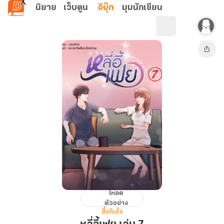
ข้ามไปยังเนื้อหาหลัก
นิยาย
เว็บตูน
อีบุ๊ก
มุมนักเขียน
โหลด
หลี่
ตัวอย่าง
อี้
ซึ้งกินใจ
เฟย