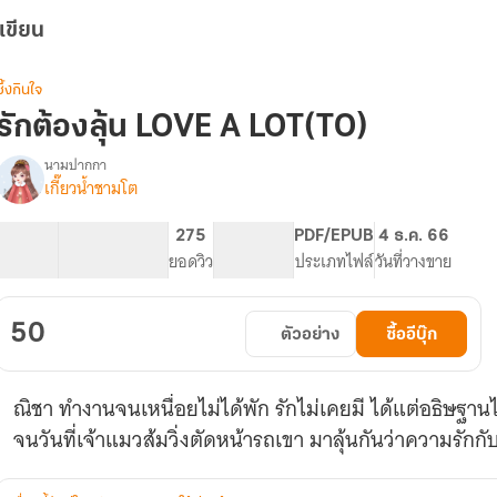
เขียน
ซึ้งกินใจ
รักต้องลุ้น LOVE A LOT(TO)
นามปากกา
เกี๊ยวน้ำชามโต
รื่อง
รัก
ต้อง
37.51K
204
275
PG ทั่วไป
PDF/EPUB
4 ธ.ค. 66
ลุ้น
จำนวนคำ
จำนวนหน้า (A5)
ยอดวิว
ระดับเนื้อหา
ประเภทไฟล์
วันที่วางขาย
LOVE
A
LOT(TO)
50
ตัวอย่าง
ซื้ออีบุ๊ก
ณิชา ทำงานจนเหนื่อยไม่ได้พัก รักไม่เคยมี ได้แต่อธิษฐาน
จนวันที่เจ้าแมวส้มวิ่งตัดหน้ารถเขา มาลุ้นกันว่าความรัก