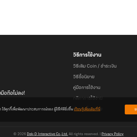
วิธีการใช้งาน
วิธีเติม Coin / ชำระเงิน
วิธีซื้อนิยาย
คู่มือการใช้งาน
มือถือไม่ลง!
กติกาการใช้งาน
้คุกกี้เพื่อพัฒนาประสบการณ์ของ ผู้ใช้ให้ดียิ่งขึ้น
เรียนรู้เพิ่มเติมที่นี่
ย
คำถามที่พบบ่อย
© 2026
Dek-D Interactive Co.,Ltd.
All rights reserved. |
Privacy Policy