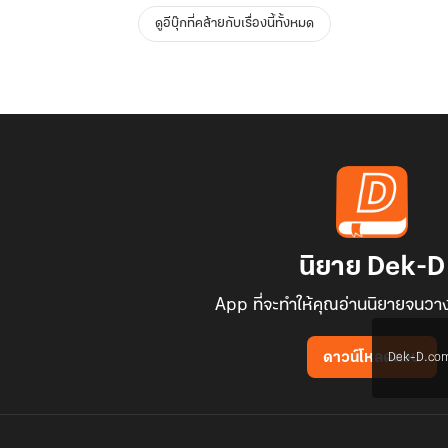
ดูอีบุ๊กที่คล้ายกับเรื่องนี้ทั้งหมด
นิยาย Dek-D
App ที่จะทำให้คุณอ่านนิยายจนวาง
Dek-D.com ใช
ดาวน์โหลดแอป