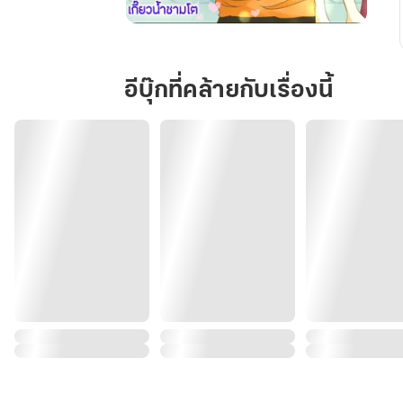
รัก
ต้อง
ลุ้น
อีบุ๊กที่คล้ายกับเรื่องนี้
LOVE
A
LOT(TO)