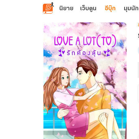
ข้ามไปยังเนื้อหาหลัก
นิยาย
เว็บตูน
อีบุ๊ก
มุมนัก
เ