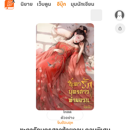
ข้ามไปยังเนื้อหาหลัก
นิยาย
เว็บตูน
อีบุ๊ก
มุมนักเขียน
โหลด
ชะตา
ตัวอย่าง
รัก
จีนย้อนยุค
บุตร